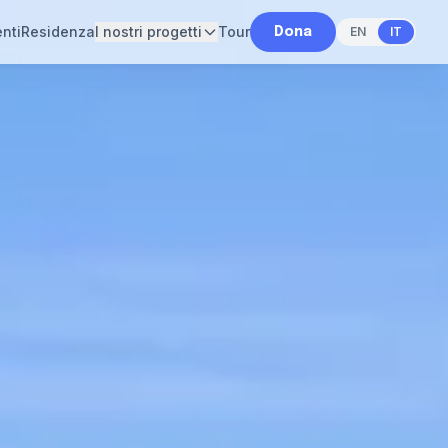
nti
Residenza
I nostri progetti
Tour
EN
IT
Dona